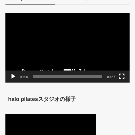
動
画
プ
レ
ー
ヤ
ー
00:00
00:37
halo pilatesスタジオの様子