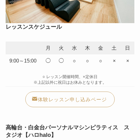
レッスンスケジュール
月
火
水
木
金
土
日
9:00～15:00
◯
◯
○
○
○
×
×
○ レッスン開催時間、×定休日
※上記以外に祝日はお休みとなります。
体験レッスン申し込みページ
高輪台・白金台パーソナルマシンピラティス ス
タジオ【ハロhalo】