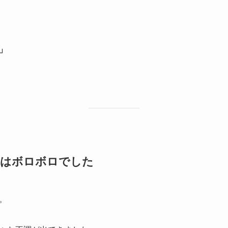
」
体はボロボロでした
。