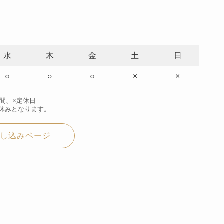
水
木
金
土
日
○
○
○
×
×
時間、×定休日
休みとなります。
し込みページ