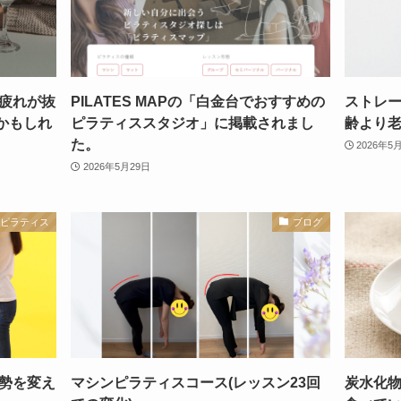
疲れが抜
PILATES MAPの「白金台でおすすめの
ストレ
かもしれ
ピラティススタジオ」に掲載されまし
齢より
た。
2026年5
2026年5月29日
ピラティス
ブログ
勢を変え
マシンピラティスコース(レッスン23回
炭水化