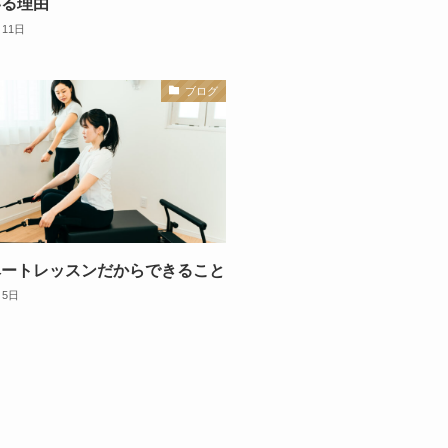
いる理由
月11日
ブログ
ベートレッスンだからできること
月5日