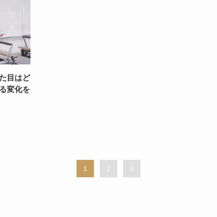
た目はど
る変化を
1
2
3