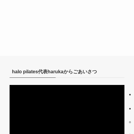
halo pilates代表harukaからごあいさつ
動
画
プ
レ
ー
ヤ
ー